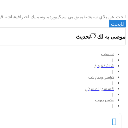
ابحث عن
بلاي ستيشن
قيمنق بي سي
كيبورد
ماوس
مايك احترافي
شاشة قيم
بحث
موصى به لك
تحديث
تجميعات
❘
شاشة قيمنق
❘
كراسي وطاولات
❘
اكسسوارات سوني
❘
مكسر صوت
❘