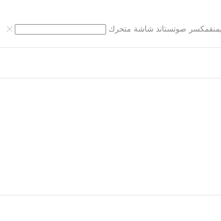
نق
مكسر صوت
ستاند شاشة متحرك