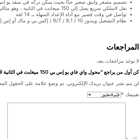
تصميم مصغر وأنيق صغير جدًا بحيث يمكن تركه في منفذ يو إس 
نقل لاسلكي سريع يصل إلى 150 ميجابت في الثانية ، وهو مثالي لتدفق الفيديو أو مكالمات الإنترنت *
تواصل في وقت قصير مع أداة الإعداد السهلة بـ 14 لغة
نظام التشغيل ويندوز 10 / 8.1 / 8/7 / إكس بي و ماك أو إس إكس و لينوكس
المراجعات
لا توجد مراجعات بعد.
كن أول من يراجع “محول واي فاي يو إس بي 150 ميغابت في الثانية لأجهزة البي سي”
لن يتم نشر عنوان بريدك الإلكتروني. تم وضع علامة على الحقول المط
تقييمك
*