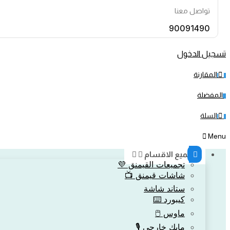
تواصل معنا
90091490
تسجيل الدخول
المقارنة
0
المفضلة
0
السلة
0
Menu
جميع الاقسام
تجميعات القيمنق 💜
شاشات قيمنق 📺
ستاند شاشة
كيبورد ⌨️
ماوس 🖱️
مايك خارجي 🎙️