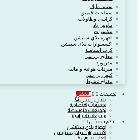
ستاند مايك
سماعات قيمنق
كراسي وطاولات
ماوس باد
مكسرات
اجهزة بلاي ستيشن
اكسسوارات بلاي ستيشن
كرت الشاشة
معالج بي سي
مذربورد
مبردات هوائية و مائية
كيس بي سي
مفتاح تنشيط
تجميعات
الافضل
باندل بي سي 💥
تجميعات اقتصادية
تجميعات متوسطة
تجميعات احترافية
البلاي ستيشن
اجهزة بلاي ستيشن
اكسسوارات بلاي ستيشن
العاب سوني 5