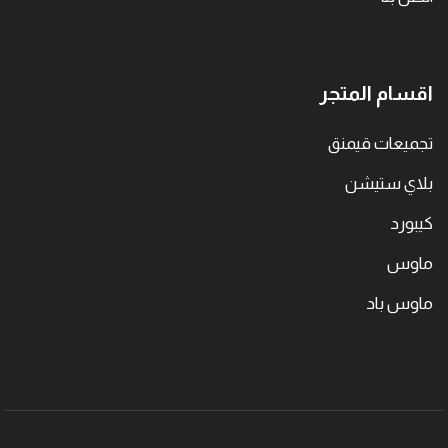
اقسام المتجر
تجميعات قيمنق
بلاي ستيشن
كيبورد
ماوس
ماوس باد