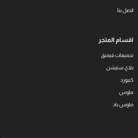
اتصل بنا
اقسام المتجر
تجميعات قيمنق
بلاي ستيشن
كيبورد
ماوس
ماوس باد