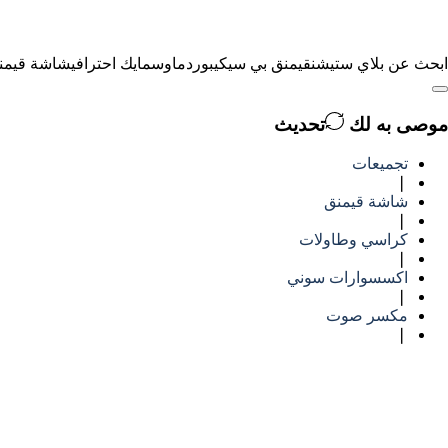
ابحث عن
بلاي ستيشن
قيمنق بي سي
كيبورد
ماوس
مايك احترافي
شاشة قيمن
موصى به لك
تحديث
تجميعات
❘
شاشة قيمنق
❘
كراسي وطاولات
❘
اكسسوارات سوني
❘
مكسر صوت
❘