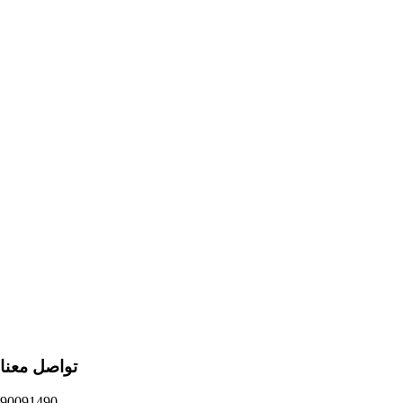
تواصل معنا
90091490