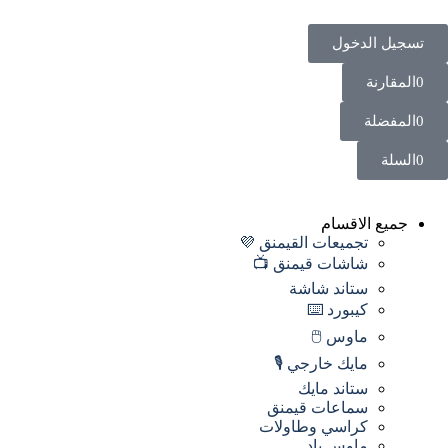
تسجيل الدخول
0
المقارنة
0
المفضلة
0
السلة
جميع الاقسام
تجميعات القيمنق 💜
شاشات قيمنق 📺
ستاند شاشة
كيبورد ⌨️
ماوس 🖱️
مايك خارجي 🎙️
ستاند مايك
سماعات قيمنق
كراسي وطاولات
ماوس باد