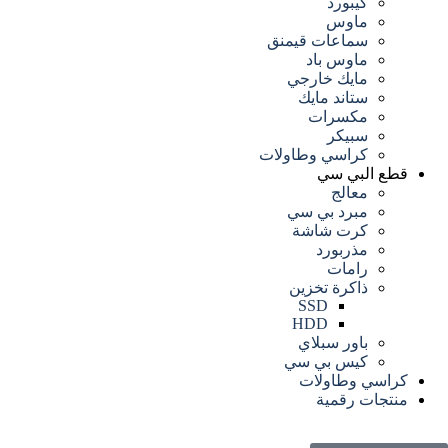
كيبورد
ماوس
سماعات قيمنق
ماوس باد
مايك خارجي
ستاند مايك
مكسرات
سبيكر
كراسي وطاولات
قطع البي سي
معالج
مبرد بي سي
كرت شاشة
مذربورد
رامات
ذاكرة تخزين
SSD
HDD
باور سبلاي
كيس بي سي
كراسي وطاولات
منتجات رقمية