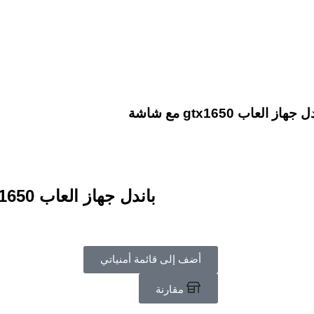
 جهاز العاب gtx1650 مع شاشة
باندل جهاز العاب gtx1650 مع شاشة
أضف إلى قائمة أمنياتي
مقارنة