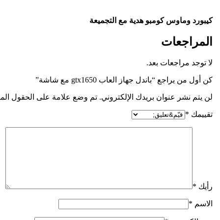
كيبورد وماوس كومبو هدية مع التجميعة
المراجعات
لا توجد مراجعات بعد.
كن أول من يراجع “باندل جهاز العاب gtx1650 مع شاشة”
لن يتم نشر عنوان بريدك الإلكتروني. تم وضع علامة على الحقول الم
تقييمك
*
رأيك
*
الاسم
*