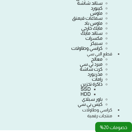
ستاند شاشة
كيبورد
ماوس
سماعات قيمنق
ماوس باد
مايك خارجي
ستاند مايك
مكسرات
سبيكر
كراسي وطاولات
قطع البي سي
معالج
مبرد بي سي
كرت شاشة
مذربورد
رامات
ذاكرة تخزين
SSD
HDD
باور سبلاي
كيس بي سي
كراسي وطاولات
منتجات رقمية
خصومات 20%