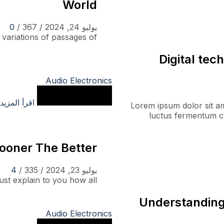
World
يوليو 24, 2024
/
367
/
0
ariations of passages of...
Digital tec
Audio Electronics
اقرأ المزيد
Lorem ipsum dolor sit ame
luctus fermentum cur
ooner The Better
يوليو 23, 2024
/
335
/
4
t explain to you how all...
Understanding 
Audio Electronics