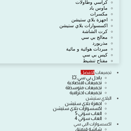
كراسي وطاولات
ماوس باد
مكسرات
اجهزة بلاي ستيشن
اكسسوارات بلاي ستيشن
كرت الشاشة
معالج بي سي
مذربورد
مبردات هوائية و مائية
كيس بي سي
مفتاح تنشيط
تجميعات
الافضل
باندل بي سي 💥
تجميعات اقتصادية
تجميعات متوسطة
تجميعات احترافية
البلاي ستيشن
اجهزة بلاي ستيشن
اكسسوارات بلاي ستيشن
العاب سوني 5
العاب سوني 4
اكسسوارات البي سي
شاشة قيمنق