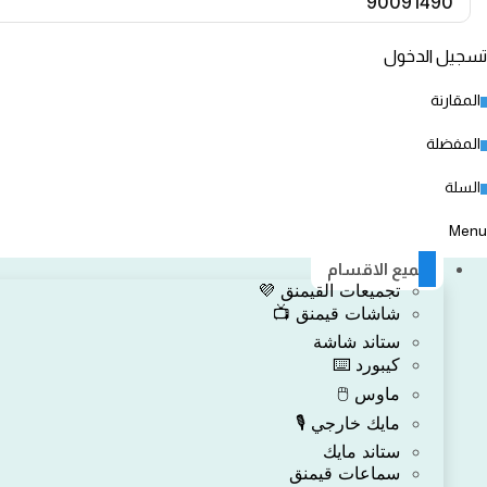
90091490
تسجيل الدخول
المقارنة
0
المفضلة
0
السلة
0
Menu
جميع الاقسام
تجميعات القيمنق 💜
شاشات قيمنق 📺
ستاند شاشة
كيبورد ⌨️
ماوس 🖱️
مايك خارجي 🎙️
ستاند مايك
سماعات قيمنق