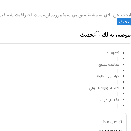
ابحث عن
بلاي ستيشن
قيمنق بي سي
كيبورد
ماوس
مايك احترافي
شاشة قيمن
بحث
موصى به لك
تحديث
تجميعات
❘
شاشة قيمنق
❘
كراسي وطاولات
❘
اكسسوارات سوني
❘
مكسر صوت
❘
تواصل معنا