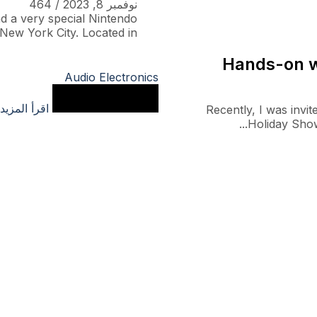
نوفمبر 8, 2023
/
464
nd a very special Nintendo
w York City. Located in...
Hands-on w
Audio Electronics
اقرأ المزيد
Recently, I was invi
Holiday Show