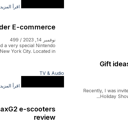
اقرأ المزيد
rder E-commerce
نوفمبر 14, 2023
/
499
nd a very special Nintendo
w York City. Located in...
Gift ide
TV & Audio
اقرأ المزيد
Recently, I was invi
Holiday Show
MaxG2 e-scooters
review