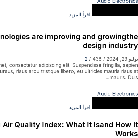
Audio Electronics
اقرأ المزيد
hnologies are improving and growingthe
design industry
يوليو 23, 2024
/
438
/
2
t, consectetur adipiscing elit. Suspendisse fringilla, sapien
sus, risus arcu tristique libero, eu ultricies mauris risus at
mauris. Duis...
Audio Electronics
اقرأ المزيد
Air Quality Index: What It Isand How It
Works