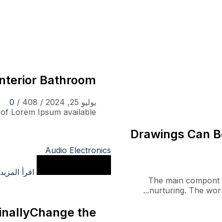
Interior Bathroom
يوليو 25, 2024
/
408
/
0
f Lorem Ipsum available...
Drawings Can B
Audio Electronics
اقرأ المزيد
The main compont of
nurturing. The world
inallyChange the