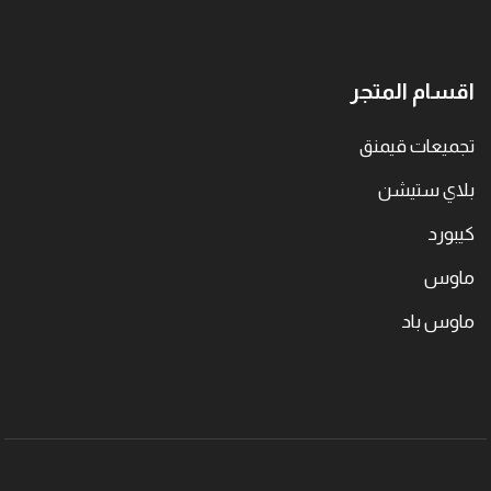
اقسام المتجر
تجميعات قيمنق
بلاي ستيشن
كيبورد
ماوس
ماوس باد